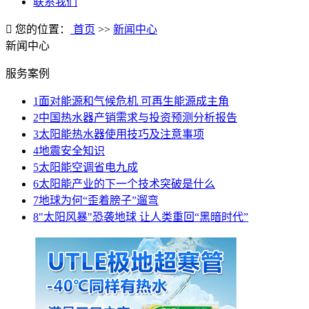
联系我们
您的位置：
首页
>>
新闻中心
新闻中心
服务案例
1
面对能源和气候危机 可再生能源成主角
2
中国热水器产销需求与投资预测分析报告
3
太阳能热水器使用技巧及注意事项
4
地震安全知识
5
太阳能空调省电九成
6
太阳能产业的下一个技术突破是什么
7
地球为何“歪着膀子”遛弯
8
"太阳风暴"恐袭地球 让人类重回“黑暗时代”