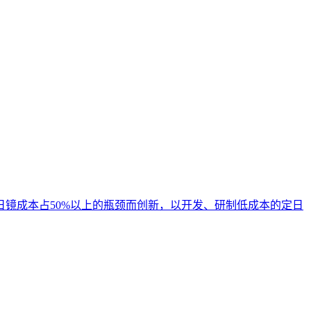
镜成本占50%以上的瓶颈而创新，以开发、研制低成本的定日