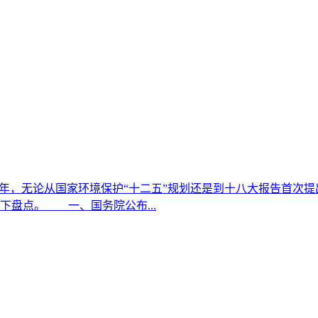
这一年，无论从国家环境保护“十二五”规划还是到十八大报告首次
下盘点。 一、国务院公布...