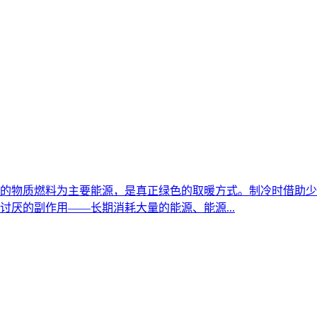
的物质燃料为主要能源，是真正绿色的取暖方式。制冷时借助少
厌的副作用――长期消耗大量的能源、能源...