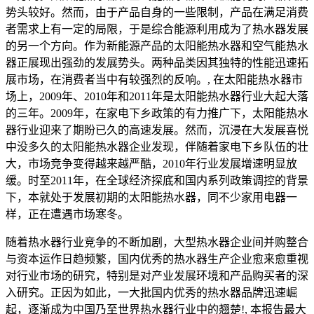
势头较好。然而，由于产品自身的一些限制，产品在满足消费
者需求上有一定的局限，于是综合能源利用成为了热水器发展
的另一个方向。作为新能源产品的太阳能热水器和空气能热水
器正展现出强劲的发展势头。两种品类因其独特的性能迅速拓
展市场，在消费者当中有较强烈的反响。, 在太阳能热水器市
场上，2009年、2010年和2011年是太阳能热水器行业大起大落
的三年。2009年，在家电下乡政策的有力推广下，太阳能热水
器行业迎来了期盼已久的高速发展。然而，沉浸在大发展喜悦
中没多久的太阳能热水器企业发现，伴随着家电下乡队伍的壮
大，市场竞争变得越来越严酷，2010年行业发展增速明显放
缓。时至2011年，在全球经济探底和国内系列政策调控的背景
下，本就处于发展初期的太阳能热水器，同不少家用电器一
样，正在遭遇市场寒冬。
随着热水器行业竞争的不断加剧，大型热水器企业间并购整合
与资本运作日趋频繁，国内优秀的热水器生产企业愈来愈重视
对行业市场的研究，特别是对产业发展环境和产品购买者的深
入研究。正因为如此，一大批国内优秀的热水器品牌迅速崛
起，逐渐成为中国乃至世界热水器行业中的翘楚!, 本报告最大