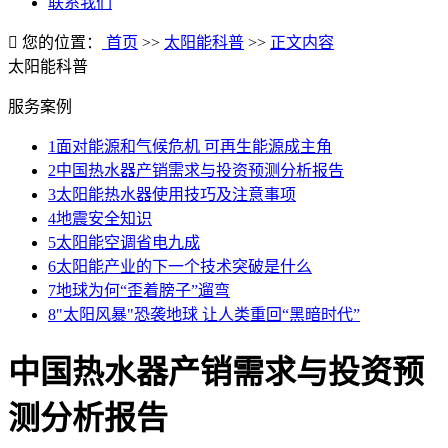
联系我们
您的位置：
首页
>>
太阳能科普
>>
正文内容
太阳能科普
服务案例
1
面对能源和气候危机 可再生能源成主角
2
中国热水器产销需求与投资预测分析报告
3
太阳能热水器使用技巧及注意事项
4
地震安全知识
5
太阳能空调省电九成
6
太阳能产业的下一个技术突破是什么
7
地球为何“歪着膀子”遛弯
8
"太阳风暴"恐袭地球 让人类重回“黑暗时代”
中国热水器产销需求与投资预
测分析报告