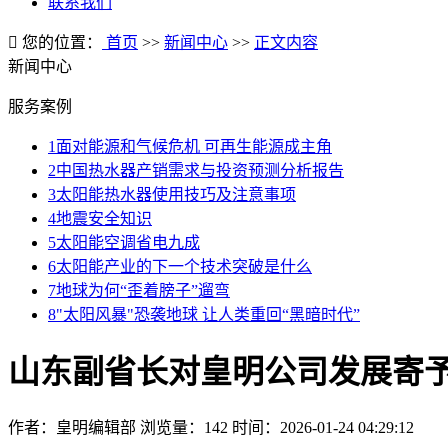
联系我们
您的位置：
首页
>>
新闻中心
>>
正文内容
新闻中心
服务案例
1
面对能源和气候危机 可再生能源成主角
2
中国热水器产销需求与投资预测分析报告
3
太阳能热水器使用技巧及注意事项
4
地震安全知识
5
太阳能空调省电九成
6
太阳能产业的下一个技术突破是什么
7
地球为何“歪着膀子”遛弯
8
"太阳风暴"恐袭地球 让人类重回“黑暗时代”
山东副省长对皇明公司发展寄
作者：皇明编辑部
浏览量：142
时间：2026-01-24 04:29:12